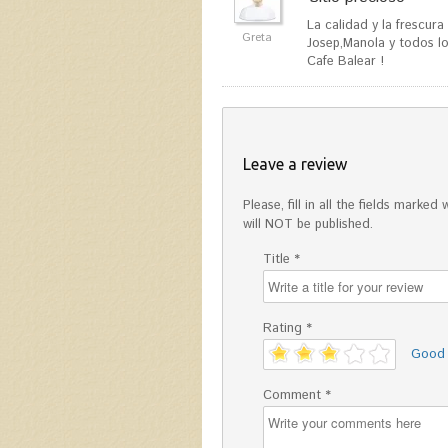
La calidad y la frescura
Greta
Josep,Manola y todos l
Cafe Balear !
Leave a review
Please, fill in all the fields mark
will NOT be published.
Title *
Rating *
'
Good
Comment *