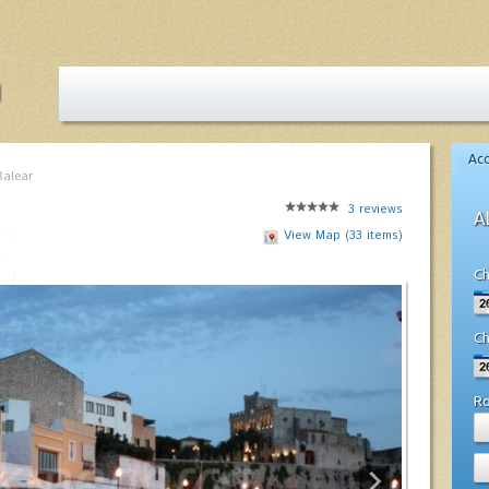
Ac
Balear
3
reviews
A
View Map (33 items)
Ch
Ch
R