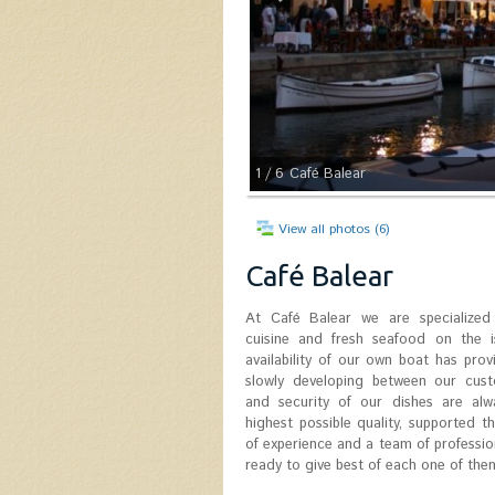
1
/ 6
Café Balear
View all photos (6)
Café Balear
At Café Balear we are specialized
cuisine and fresh seafood on the i
availability of our own boat has pro
slowly developing between our cust
and security of our dishes are alw
highest possible quality, supported th
of experience and a team of professio
ready to give best of each one of the