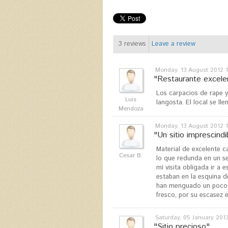
3
reviews
Leave a review
Monday, 13 August 2012 1
"Restaurante excele
Los carpacios de rape y
Luis
langosta. El local se ll
Mendoza
Monday, 13 August 2012 1
"Un sitio imprescindi
Material de excelente c
Cesar B.
lo que redunda en un se
mí visita obligada ir a
estaban en la esquina d
han menguado un poco l
fresco, por su escasez 
Saturday, 05 January 2013
"Sitio precioso"