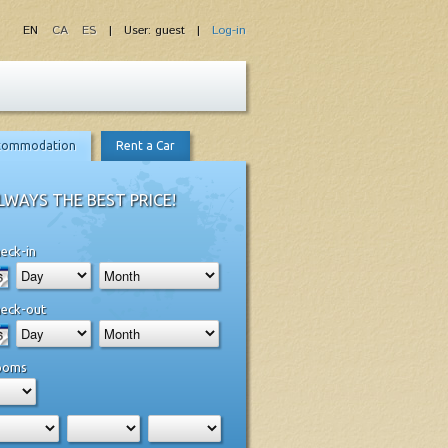
EN
CA
ES
| User: guest |
Log-in
commodation
Rent a Car
LWAYS THE BEST PRICE!
eck-in
eck-out
ooms