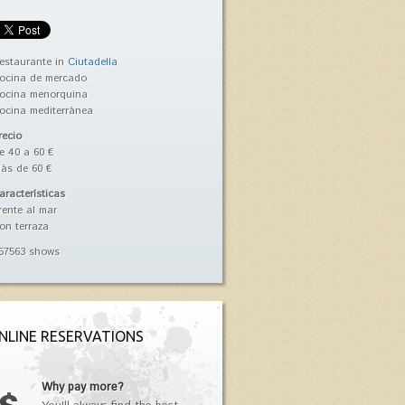
estaurante in
Ciutadella
ocina de mercado
ocina menorquina
ocina mediterránea
recio
e 40 a 60 €
ás de 60 €
aracterísticas
rente al mar
on terraza
57563 shows
NLINE RESERVATIONS
Why pay more?