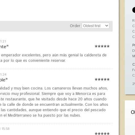
R
Order
C
C
C
1:21
P
nte"
D
 emperador excelentes, pero aún más genial la caldereta de
M
ena por lo que es conveniente reservar.
C
F
1:24
C
ble"
2
alidad y muy bien cocina. Los camareros llevan muchos años,
rvicio muy profesional. Siempre que voy a Menorca es para
 este restaurante, que he visitado desde hace 20 años cuando
e la calle de donde se encuentran actualmente. Con los años
as cantidades, aunque entiendo que el precio del pescado
O
en el Mediterraneo se ha puesto por las nubes.
 15:58