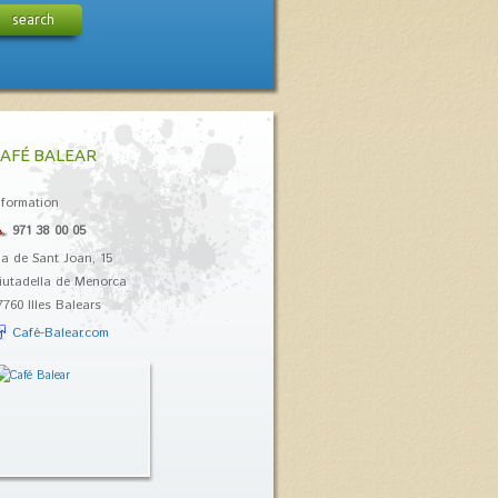
search
AFÉ BALEAR
nformation
971 38 00 05
la de Sant Joan, 15
iutadella de Menorca
7760 Illes Balears
Café-Balear.com