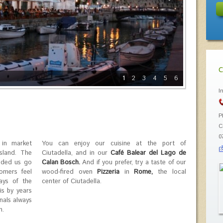
C
1
2
3
4
5
6
I
P
C
0
 in market
You can enjoy our cuisine at the port of
sland. The
Ciutadella, and in our
Café Balear del Lago de
vided us go
Calan Bosch.
And if you prefer, try a taste of our
omers feel
wood-fired oven
Pizzeria
in
Rome,
the local
ays of the
center of Ciutadella.
is by years
nals always
m.