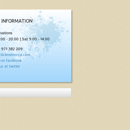
 INFORMATION
vations
:00 - 20:00 | Sat 9:00 - 14:00
) 971 382 209
clickmenorca.com
 on facebook
us at twitter